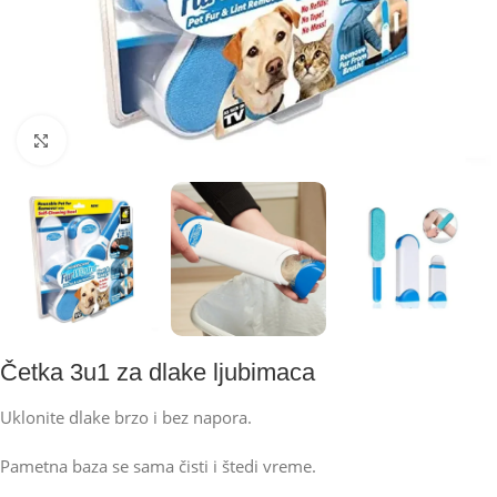
Kliknite za uvećanje
Četka 3u1 za dlake ljubimaca
Uklonite dlake brzo i bez napora.
Pametna baza se sama čisti i štedi vreme.