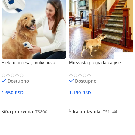
Električni češalj protiv buva
Mrežasta pregrada za pse
Dostupno
Dostupno
1.650
RSD
1.190
RSD
DODAJ U KORPU
DODAJ U KORPU
Šifra proizvoda:
TS800
Šifra proizvoda:
TS1144