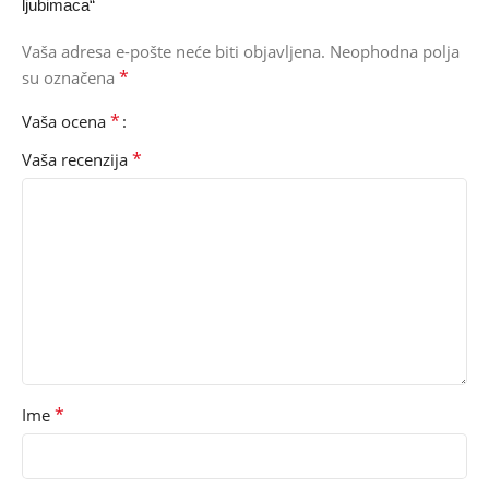
ljubimaca“
Vaša adresa e-pošte neće biti objavljena.
Neophodna polja
*
su označena
*
Vaša ocena
*
Vaša recenzija
*
Ime