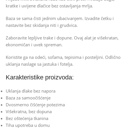
kratke i uvijene dlačice bez ostavljanja mrlja.
Baza se sama čisti jednim ubacivanjem. Izvadite četku i
nastavite bez skidanja niti i grudvica.
Zaboravite lepljive trake i dopune. Ovaj alat je višekratan,
ekonomičan i uvek spreman.
Koristite ga na odeći, sofama, tepisima i posteljini. Odlično
uklanja naslage sa jastuka i fotelja.
Karakteristike proizvoda:
Uklanja dlake bez napora
Baza za samoočišćenje
Dvosmerno čišćenje potezima
Višekratna, bez dopuna
Bez oštećenja tkanina
Tiha upotreba u domu