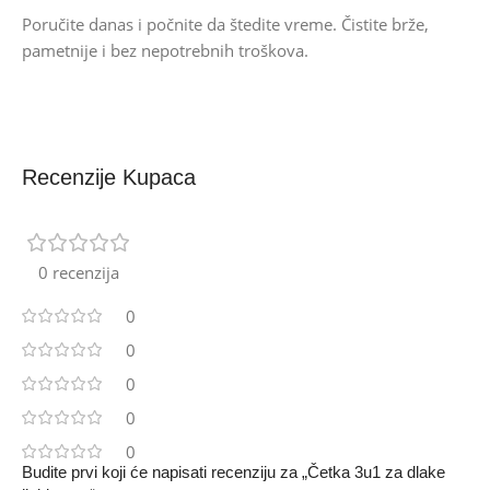
Poručite danas i počnite da štedite vreme. Čistite brže,
pametnije i bez nepotrebnih troškova.
Recenzije Kupaca
0 recenzija
0
0
0
0
0
Budite prvi koji će napisati recenziju za „Četka 3u1 za dlake