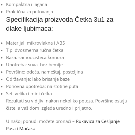
Kompaktna i lagana
Praktična za putovanja
Specifikacija proizvoda Četka 3u1 za
dlake ljubimaca:
Materijal: mikrovlakna i ABS
Tip: dvosmerna ručna četka
Baza: samoočisteća komora
Upotreba: suva, bez hemije
Površine: odeća, nameštaj, posteljina
Održavanje: lako brisanje baze
Ponovna upotreba: na stotine puta
Set: velika i mini četka
Rezultati su vidljivi nakon nekoliko poteza. Površine ostaju
čiste, a vaš dom izgleda uredno i prijatno.
U našoj ponudi možete pronaći –
Rukavica za Češljanje
Pasa i Mačaka