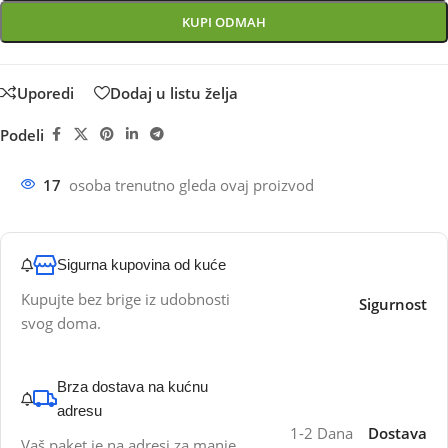
KUPI ODMAH
Uporedi
Dodaj u listu želja
Podeli
17
osoba trenutno gleda ovaj proizvod
Sigurna kupovina od kuće
Kupujte bez brige iz udobnosti
Sigurnost
svog doma.
Brza dostava na kućnu
adresu
1-2 Dana
Dostava
Vaš paket je na adresi za manje