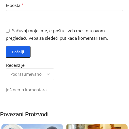
*
E-pošta
Sačuvaj moje ime, e-poštu i veb mesto u ovom
pregledaču veba za sledeći put kada komentarišem.
Recenzije
Još nema komentara.
Povezani Proizvodi