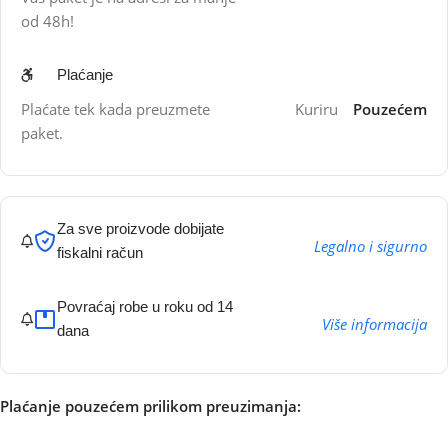
od 48h!
Plaćanje
Plaćate tek kada preuzmete
Kuriru
Pouzećem
paket.
Za sve proizvode dobijate
Legalno i sigurno
fiskalni račun
Povraćaj robe u roku od 14
Više informacija
dana
Plaćanje pouzećem prilikom preuzimanja: