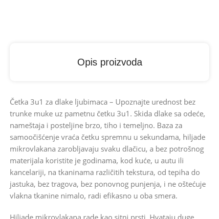
Opis proizvoda
Četka 3u1 za dlake ljubimaca – Upoznajte urednost bez
trunke muke uz pametnu četku 3u1. Skida dlake sa odeće,
nameštaja i posteljine brzo, tiho i temeljno. Baza za
samoočišćenje vraća četku spremnu u sekundama, hiljade
mikrovlakana zarobljavaju svaku dlačicu, a bez potrošnog
materijala koristite je godinama, kod kuće, u autu ili
kancelariji, na tkaninama različitih tekstura, od tepiha do
jastuka, bez tragova, bez ponovnog punjenja, i ne oštećuje
vlakna tkanine nimalo, radi efikasno u oba smera.
Hiljade mikrovlakana rade kao sitni prsti. Hvataju duge,