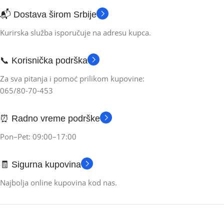
📬 Dostava širom Srbije
Kurirska služba isporučuje na adresu kupca.
📞 Korisnička podrška
Za sva pitanja i pomoć prilikom kupovine:
065/80-70-453
⏰ Radno vreme podrške
Pon–Pet: 09:00–17:00
🧾 Sigurna kupovina
Najbolja online kupovina kod nas.