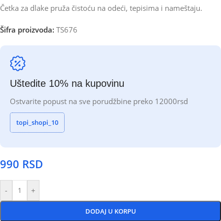
Četka za dlake pruža čistoću na odeći, tepisima i nameštaju.
Šifra proizvoda:
TS676
Uštedite 10% na kupovinu
Ostvarite popust na sve porudžbine preko 12000rsd
topi_shopi_10
990
RSD
-
+
DODAJ U KORPU