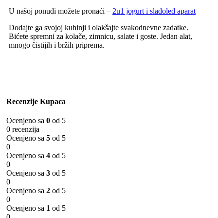
U našoj ponudi možete pronaći –
2u1 jogurt i sladoled aparat
Dodajte ga svojoj kuhinji i olakšajte svakodnevne zadatke.
Bićete spremni za kolače, zimnicu, salate i goste. Jedan alat,
mnogo čistijih i bržih priprema.
Recenzije Kupaca
Ocenjeno sa
0
od 5
0 recenzija
Ocenjeno sa
5
od 5
0
Ocenjeno sa
4
od 5
0
Ocenjeno sa
3
od 5
0
Ocenjeno sa
2
od 5
0
Ocenjeno sa
1
od 5
0