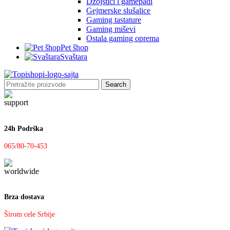
Džojstici i gamepadi
Gejmerske slušalice
Gaming tastature
Gaming miševi
Ostala gaming oprema
Pet šhop
Svaštara
Search
24h Podrška
065/80-70-453
Brza dostava
Širom cele Srbije