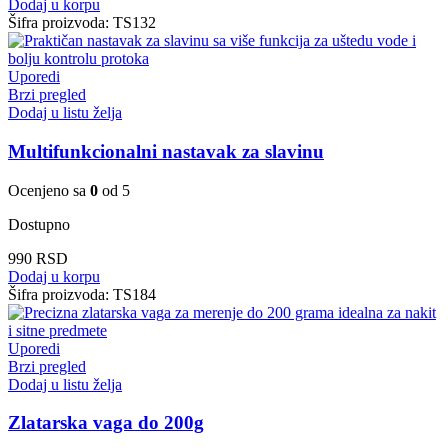
Dodaj u korpu
Šifra proizvoda:
TS132
Uporedi
Brzi pregled
Dodaj u listu želja
Multifunkcionalni nastavak za slavinu
Ocenjeno sa
0
od 5
Dostupno
990
RSD
Dodaj u korpu
Šifra proizvoda:
TS184
Uporedi
Brzi pregled
Dodaj u listu želja
Zlatarska vaga do 200g