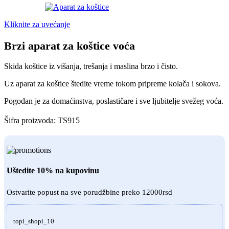
Kliknite za uvećanje
Brzi aparat za koštice voća
Skida koštice iz višanja, trešanja i maslina brzo i čisto.
Uz aparat za koštice štedite vreme tokom pripreme kolača i sokova.
Pogodan je za domaćinstva, poslastičare i sve ljubitelje svežeg voća.
Šifra proizvoda:
TS915
Uštedite 10% na kupovinu
Ostvarite popust na sve porudžbine preko 12000rsd
topi_shopi_10