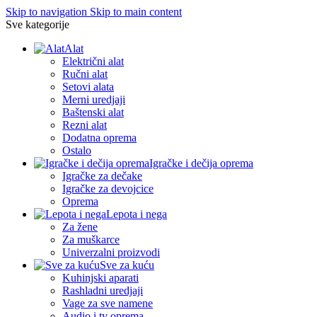
Skip to navigation
Skip to main content
Sve kategorije
Alat
Električni alat
Ručni alat
Setovi alata
Merni uredjaji
Baštenski alat
Rezni alat
Dodatna oprema
Ostalo
Igračke i dečija oprema
Igračke za dečake
Igračke za devojcice
Oprema
Lepota i nega
Za žene
Za muškarce
Univerzalni proizvodi
Sve za kuću
Kuhinjski aparati
Rashladni uredjaji
Vage za sve namene
Audio i tv oprema