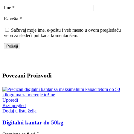
Ime
*
E-pošta
*
Sačuvaj moje ime, e-poštu i veb mesto u ovom pregledaču
veba za sledeći put kada komentarišem.
Povezani Proizvodi
Uporedi
Brzi pregled
Dodaj u listu želja
Digitalni kantar do 50kg