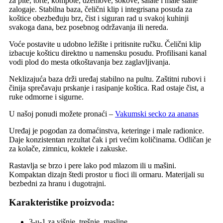
za pite, torte, kompote, džemove, sokove, salate i male slane
zalogaje. Stabilna baza, čelični klip i integrisana posuda za
koštice obezbeđuju brz, čist i siguran rad u svakoj kuhinji
svakoga dana, bez posebnog održavanja ili nereda.
Voće postavite u udobno ležište i pritisnite ručku. Čelični klip
izbacuje košticu direktno u namensku posudu. Profilisani kanal
vodi plod do mesta otkoštavanja bez zaglavljivanja.
Neklizajuća baza drži uređaj stabilno na pultu. Zaštitni rubovi i
činija sprečavaju prskanje i rasipanje koštica. Rad ostaje čist, a
ruke odmorne i sigurne.
U našoj ponudi možete pronaći –
Vakumski secko za ananas
Uređaj je pogodan za domaćinstva, keteringe i male radionice.
Daje konzistentan rezultat čak i pri većim količinama. Odličan je
za kolače, zimnicu, koktele i zakuske.
Rastavlja se brzo i pere lako pod mlazom ili u mašini.
Kompaktan dizajn štedi prostor u fioci ili ormaru. Materijali su
bezbedni za hranu i dugotrajni.
Karakteristike proizvoda:
3-u-1 za višnje, trešnje, masline.