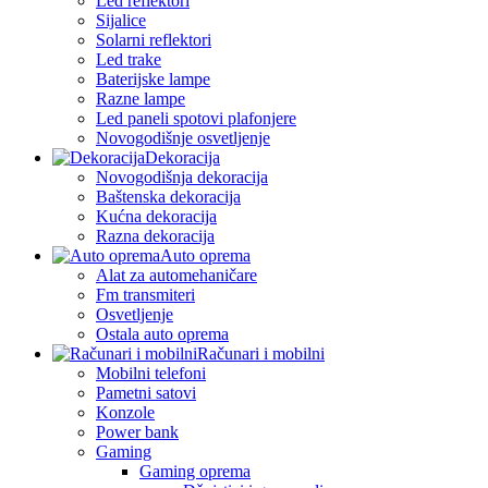
Led reflektori
Sijalice
Solarni reflektori
Led trake
Baterijske lampe
Razne lampe
Led paneli spotovi plafonjere
Novogodišnje osvetljenje
Dekoracija
Novogodišnja dekoracija
Baštenska dekoracija
Kućna dekoracija
Razna dekoracija
Auto oprema
Alat za automehaničare
Fm transmiteri
Osvetljenje
Ostala auto oprema
Računari i mobilni
Mobilni telefoni
Pametni satovi
Konzole
Power bank
Gaming
Gaming oprema