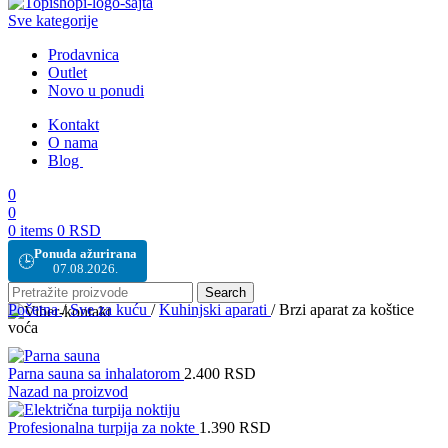
Sve kategorije
Prodavnica
Outlet
Novo u ponudi
Kontakt
O nama
Blog
0
0
0
items
0
RSD
Ponuda ažurirana
🕒
07.08.2026.
Search
Početna
/
Sve za kuću
/
Kuhinjski aparati
/
Brzi aparat za koštice
voća
Parna sauna sa inhalatorom
2.400
RSD
Nazad na proizvod
Profesionalna turpija za nokte
1.390
RSD