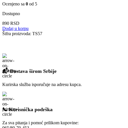
Ocenjeno sa
0
od 5
Dostupno
890
RSD
Dodaj u korpu
Šifra proizvoda:
TS57
📬 Dostava širom Srbije
Kurirska služba isporučuje na adresu kupca.
📞 Korisnička podrška
Za sva pitanja i pomoć prilikom kupovine:
065/80-70-453