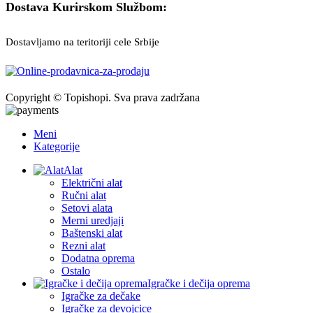
Dostava Kurirskom Službom:
Dostavljamo na teritoriji cele Srbije
Copyright © Topishopi. Sva prava zadržana
Meni
Kategorije
Alat
Električni alat
Ručni alat
Setovi alata
Merni uredjaji
Baštenski alat
Rezni alat
Dodatna oprema
Ostalo
Igračke i dečija oprema
Igračke za dečake
Igračke za devojcice