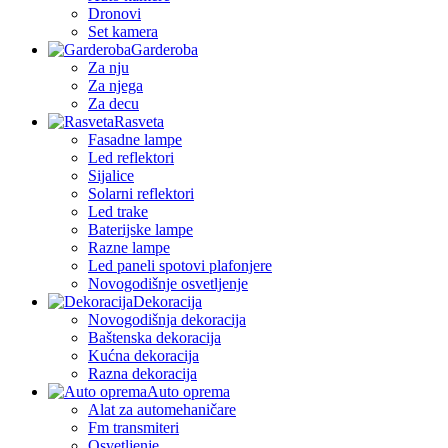
Dronovi
Set kamera
Garderoba
Za nju
Za njega
Za decu
Rasveta
Fasadne lampe
Led reflektori
Sijalice
Solarni reflektori
Led trake
Baterijske lampe
Razne lampe
Led paneli spotovi plafonjere
Novogodišnje osvetljenje
Dekoracija
Novogodišnja dekoracija
Baštenska dekoracija
Kućna dekoracija
Razna dekoracija
Auto oprema
Alat za automehaničare
Fm transmiteri
Osvetljenje