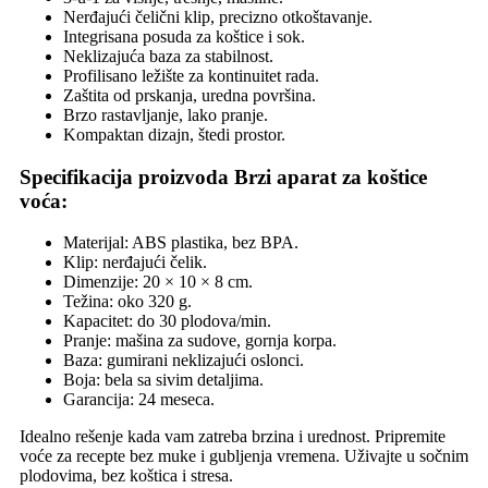
Nerđajući čelični klip, precizno otkoštavanje.
Integrisana posuda za koštice i sok.
Neklizajuća baza za stabilnost.
Profilisano ležište za kontinuitet rada.
Zaštita od prskanja, uredna površina.
Brzo rastavljanje, lako pranje.
Kompaktan dizajn, štedi prostor.
Specifikacija proizvoda Brzi aparat za koštice
voća:
Materijal: ABS plastika, bez BPA.
Klip: nerđajući čelik.
Dimenzije: 20 × 10 × 8 cm.
Težina: oko 320 g.
Kapacitet: do 30 plodova/min.
Pranje: mašina za sudove, gornja korpa.
Baza: gumirani neklizajući oslonci.
Boja: bela sa sivim detaljima.
Garancija: 24 meseca.
Idealno rešenje kada vam zatreba brzina i urednost. Pripremite
voće za recepte bez muke i gubljenja vremena. Uživajte u sočnim
plodovima, bez koštica i stresa.