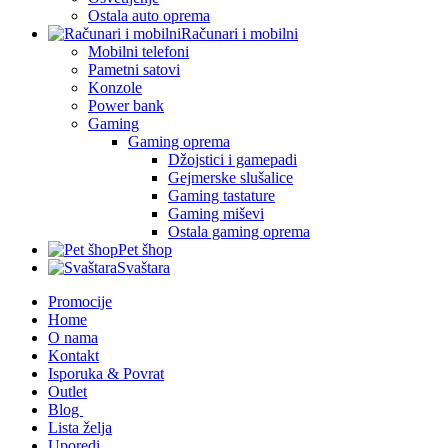
Ostala auto oprema
Računari i mobilni
Mobilni telefoni
Pametni satovi
Konzole
Power bank
Gaming
Gaming oprema
Džojstici i gamepadi
Gejmerske slušalice
Gaming tastature
Gaming miševi
Ostala gaming oprema
Pet šhop
Svaštara
Promocije
Home
O nama
Kontakt
Isporuka & Povrat
Outlet
Blog
Lista želja
Uporedi