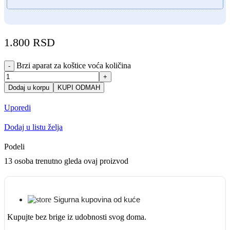
1.800
RSD
Brzi aparat za koštice voća količina
-
+
Dodaj u korpu
KUPI ODMAH
Uporedi
Dodaj u listu želja
Podeli
13
osoba trenutno gleda ovaj proizvod
Sigurna kupovina od kuće
Kupujte bez brige iz udobnosti svog doma.