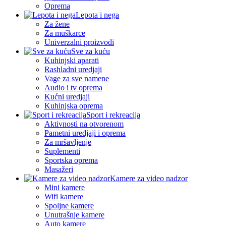
Oprema
Lepota i nega
Za žene
Za muškarce
Univerzalni proizvodi
Sve za kuću
Kuhinjski aparati
Rashladni uredjaji
Vage za sve namene
Audio i tv oprema
Kućni uredjaji
Kuhinjska oprema
Sport i rekreacija
Aktivnosti na otvorenom
Pametni uredjaji i oprema
Za mršavljenje
Suplementi
Sportska oprema
Masažeri
Kamere za video nadzor
Mini kamere
Wifi kamere
Spoljne kamere
Unutrašnje kamere
Auto kamere