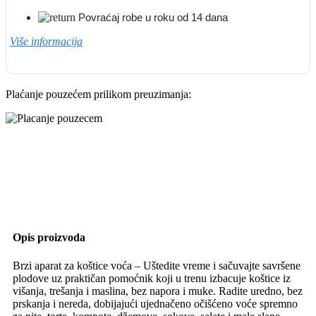
Povraćaj robe u roku od 14 dana
Više informacija
Plaćanje pouzećem prilikom preuzimanja:
Opis proizvoda
Brzi aparat za koštice voća – Uštedite vreme i sačuvajte savršene
plodove uz praktičan pomoćnik koji u trenu izbacuje koštice iz
višanja, trešanja i maslina, bez napora i muke. Radite uredno, bez
prskanja i nereda, dobijajući ujednačeno očišćeno voće spremno