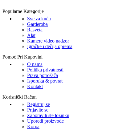
Popularne Kategorije
Sve za kuću
Garderoba
Rasveta
Alat
Kamere video nadzor
Igračke i dečija oprema
Pomoć Pri Kupovini
O nama
Politika privatnosti
Prava potrošača
Isporuka & povrat
Kontakt
Korisnički Račun
Registruj se
Prijavite se
Zaboravili ste lozinku
Uporedi proizvode
Korpa