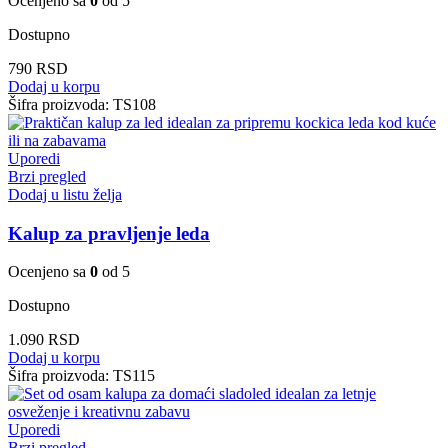
Ocenjeno sa
0
od 5
Dostupno
790
RSD
Dodaj u korpu
Šifra proizvoda:
TS108
Uporedi
Brzi pregled
Dodaj u listu želja
Kalup za pravljenje leda
Ocenjeno sa
0
od 5
Dostupno
1.090
RSD
Dodaj u korpu
Šifra proizvoda:
TS115
Uporedi
Brzi pregled