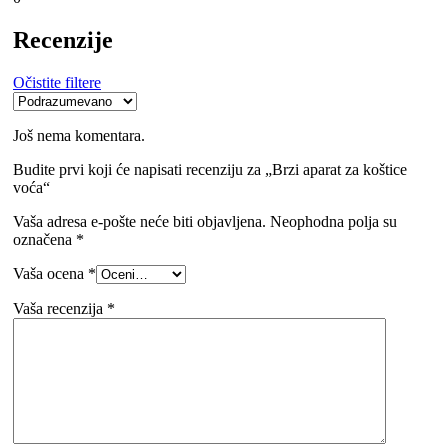
Recenzije
Očistite filtere
Još nema komentara.
Budite prvi koji će napisati recenziju za „Brzi aparat za koštice
voća“
Vaša adresa e-pošte neće biti objavljena.
Neophodna polja su
označena
*
Vaša ocena
*
Vaša recenzija
*