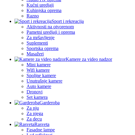
Kućni uredjaji
Kuhinjska oprema
Razno
Sport i rekreacija
Aktivnosti na otvorenom
Pametni uredjaji i oprema
Za mršavljenje
Suplementi
Sportska oprema
Masažeri
Kamere za video nadzor
Mini kamere
Wifi kamere
Spoljne kamere
Unutrašnje kamere
Auto kamere
Dronovi
Set kamera
Garderoba
Za nju
Za njega
Za decu
Rasveta
Fasadne lampe