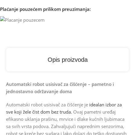
Plaćanje pouzećem prilikom preuzimanja:
Opis proizvoda
Automatski robot usisivač za čišćenje – pametno i
jednostavno održavanje doma
Automatski robot usisivač za čišćenje je
idealan izbor za
sve koji žele čist dom bez truda.
Ovaj pametni uređaj
efikasno uklanja prašinu, mrvice i dlake kućnih ljubimaca
sa svih vrsta podova. Zahvaljujući naprednim senzorima,
robot se kreće bez sudara i lako dolazi do teško dostupnih