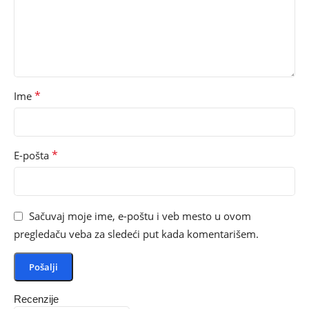
*
Ime
*
E-pošta
Sačuvaj moje ime, e-poštu i veb mesto u ovom
pregledaču veba za sledeći put kada komentarišem.
Recenzije