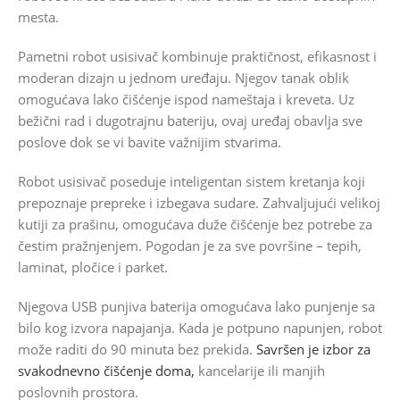
mesta.
Pametni robot usisivač kombinuje praktičnost, efikasnost i
moderan dizajn u jednom uređaju. Njegov tanak oblik
omogućava lako čišćenje ispod nameštaja i kreveta. Uz
bežični rad i dugotrajnu bateriju, ovaj uređaj obavlja sve
poslove dok se vi bavite važnijim stvarima.
Robot usisivač poseduje inteligentan sistem kretanja koji
prepoznaje prepreke i izbegava sudare. Zahvaljujući velikoj
kutiji za prašinu, omogućava duže čišćenje bez potrebe za
čestim pražnjenjem. Pogodan je za sve površine – tepih,
laminat, pločice i parket.
Njegova USB punjiva baterija omogućava lako punjenje sa
bilo kog izvora napajanja. Kada je potpuno napunjen, robot
može raditi do 90 minuta bez prekida.
Savršen je izbor za
svakodnevno čišćenje doma,
kancelarije ili manjih
poslovnih prostora.