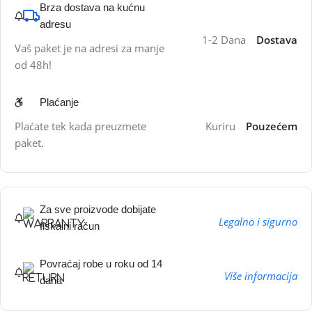
Brza dostava na kućnu
adresu
1-2 Dana
Dostava
Vaš paket je na adresi za manje
od 48h!
Plaćanje
Plaćate tek kada preuzmete
Kuriru
Pouzećem
paket.
Za sve proizvode dobijate
Legalno i sigurno
fiskalni račun
Povraćaj robe u roku od 14
Više informacija
dana