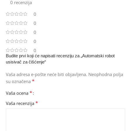
0 recenzija
0
0
0
0
0
Budite prvi koji će napisati recenziju za „Automatski robot
usisivač za čišćenje“
Vaša adresa e-pošte neće biti objavljena.
Neophodna polja
*
su označena
*
Vaša ocena
*
Vaša recenzija