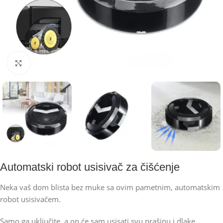
Kliknite za uvećanje
Automatski robot usisivač za čišćenje
Neka vaš dom blista bez muke sa ovim pametnim, automatskim
robot usisivačem.
Samo ga uključite, a on će sam usisati svu prašinu i dlake