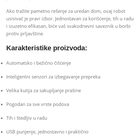
Ako tražite pametno rešenje za uredan dom, ovaj robot
usisivač je pravi izbor. Jednostavan za korišćenje, tih u radu
i izuzetno efikasan, biće vaš svakodnevni saveznik u borbi
protiv prljavštine.
Karakteristike proizvoda:
Automatsko i bežično čišćenje
Inteligentni senzori za izbegavanje prepreka
Velika kutija za sakupljanje prašine
Pogodan za sve vrste podova
Tih i štedljiv u radu
USB punjenje, jednostavno i praktično