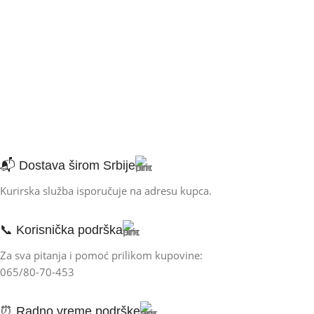
📬 Dostava širom Srbije
Kurirska služba isporučuje na adresu kupca.
📞 Korisnička podrška
Za sva pitanja i pomoć prilikom kupovine:
065/80-70-453
⏰ Radno vreme podrške