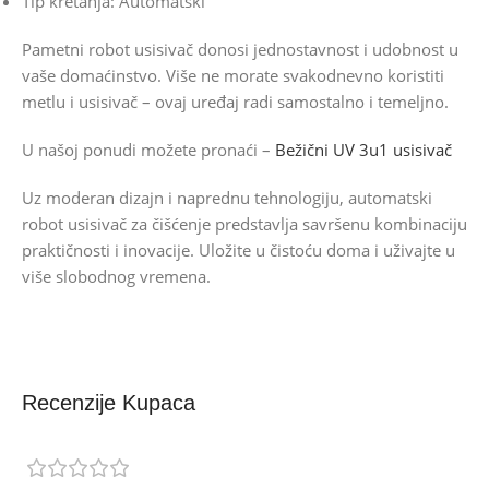
Tip kretanja: Automatski
Pametni robot usisivač donosi jednostavnost i udobnost u
vaše domaćinstvo. Više ne morate svakodnevno koristiti
metlu i usisivač – ovaj uređaj radi samostalno i temeljno.
U našoj ponudi možete pronaći –
Bežični UV 3u1 usisivač
Uz moderan dizajn i naprednu tehnologiju, automatski
robot usisivač za čišćenje predstavlja savršenu kombinaciju
praktičnosti i inovacije. Uložite u čistoću doma i uživajte u
više slobodnog vremena.
Recenzije Kupaca