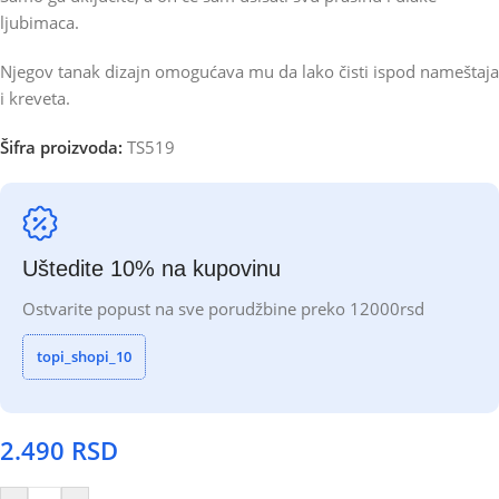
ljubimaca.
Njegov tanak dizajn omogućava mu da lako čisti ispod nameštaja
i kreveta.
Šifra proizvoda:
TS519
Uštedite 10% na kupovinu
Ostvarite popust na sve porudžbine preko 12000rsd
topi_shopi_10
2.490
RSD