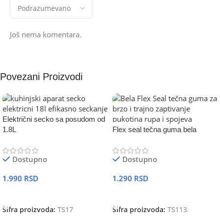
Još nema komentara.
Povezani Proizvodi
Električni secko sa posudom od
1.8L
Flex seal tečna guma bela
Dostupno
Dostupno
1.990
RSD
1.290
RSD
DODAJ U KORPU
DODAJ U KORPU
Šifra proizvoda:
TS17
Šifra proizvoda:
TS113