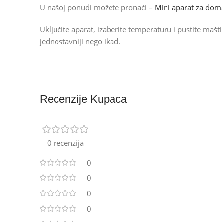
U našoj ponudi možete pronaći –
Mini aparat za dom
Uključite aparat, izaberite temperaturu i pustite maš
jednostavniji nego ikad.
Recenzije Kupaca
0 recenzija
0
0
0
0