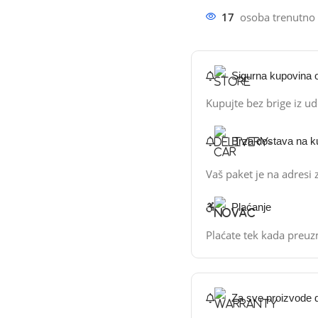
17
osoba trenutno 
Sigurna kupovina 
Kupujte bez brige iz u
Brza dostava na k
Vaš paket je na adresi
Plaćanje
Plaćate tek kada preuz
Za sve proizvode d