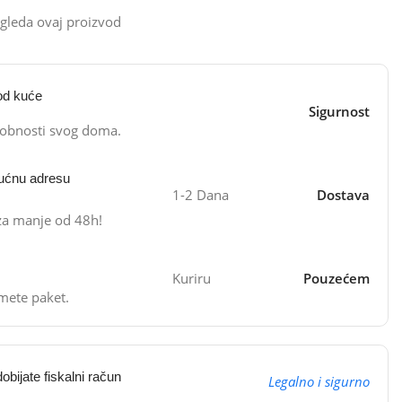
gleda ovaj proizvod
od kuće
Sigurnost
dobnosti svog doma.
ućnu adresu
1-2 Dana
Dostava
 za manje od 48h!
Kuriru
Pouzećem
mete paket.
obijate fiskalni račun
Legalno i sigurno