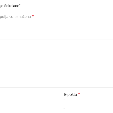
nje čokolade“
*
polja su označena
*
E-pošta