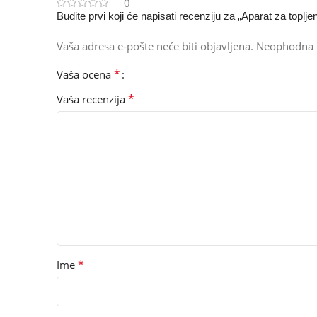
0
Budite prvi koji će napisati recenziju za „Aparat za toplje
Vaša adresa e-pošte neće biti objavljena.
Neophodna 
*
Vaša ocena
*
Vaša recenzija
*
Ime