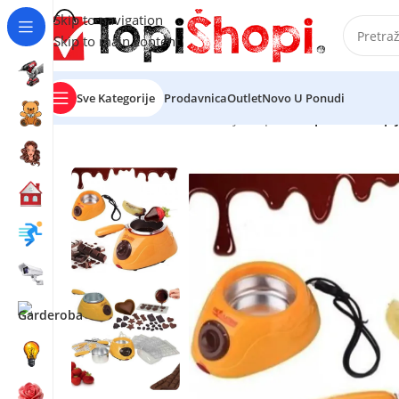
Skip to navigation
Skip to main content
Sve Kategorije
Prodavnica
Outlet
Novo U Ponudi
Početna
/
Sve za kuću
/
Kuhinjski aparati
/
Aparat za topl