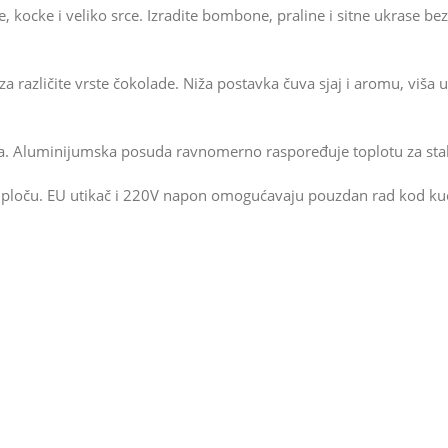
e, kocke i veliko srce. Izradite bombone, praline i sitne ukrase be
 različite vrste čokolade. Niža postavka čuva sjaj i aromu, viša
ika. Aluminijumska posuda ravnomerno raspoređuje toplotu za stabi
u ploču. EU utikač i 220V napon omogućavaju pouzdan rad kod ku