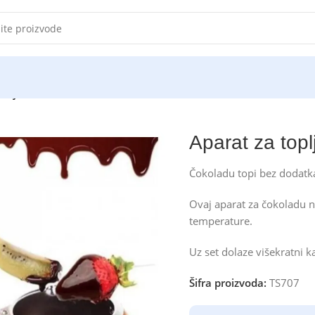
jenje čokolade
Aparat za topl
Čokoladu topi bez dodatk
Ovaj aparat za čokoladu 
temperature.
Uz set dolaze višekratni ka
Šifra proizvoda:
TS707