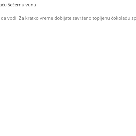
aću šećernu vunu
ti da vodi. Za kratko vreme dobijate savršeno topljenu čokoladu s