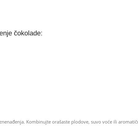
jenje čokolade:
iznenađenja. Kombinujte orašaste plodove, suvo voće ili aromatičn