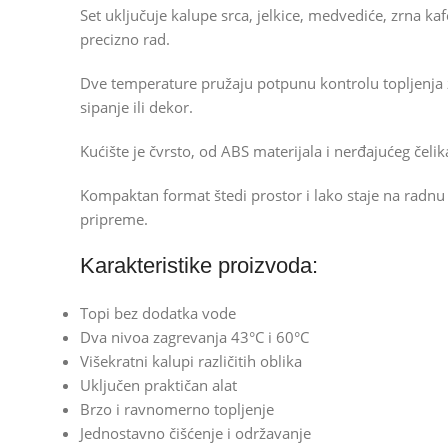
Set uključuje kalupe srca, jelkice, medvediće, zrna kaf
precizno rad.
Dve temperature pružaju potpunu kontrolu topljenja za
sipanje ili dekor.
Kućište je čvrsto, od ABS materijala i nerđajućeg čel
Kompaktan format štedi prostor i lako staje na radn
pripreme.
Karakteristike proizvoda:
Topi bez dodatka vode
Dva nivoa zagrevanja 43°C i 60°C
Višekratni kalupi različitih oblika
Uključen praktičan alat
Brzo i ravnomerno topljenje
Jednostavno čišćenje i održavanje