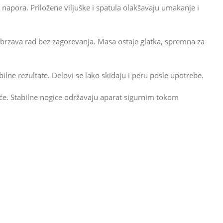
z napora. Priložene viljuške i spatula olakšavaju umakanje i
 ubrzava rad bez zagorevanja. Masa ostaje glatka, spremna za
lne rezultate. Delovi se lako skidaju i peru posle upotrebe.
će. Stabilne nogice održavaju aparat sigurnim tokom