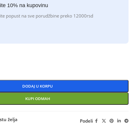
ite 10% na kupovinu
ite popust na sve porudžbine preko 12000rsd
DODAJ U KORPU
KUPI ODMAH
stu želja
Podeli