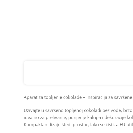
Aparat za topljenje čokolade – Inspiracija za savršene
Uživajte u savršeno topljenoj čokoladi bez vode, brz
idealno za prelivanje, punjenje kalupa i dekoracije kol
Kompaktan dizajn štedi prostor, lako se čisti, a EU 