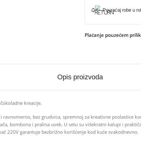
Povraćaj robe u r
Plaćanje pouzećem prili
Opis proizvoda
 čokoladne kreacije.
o i ravnomerno, bez grudvica, spremnoj za kreativne poslastice k
ača, bombona i pralina uvek. U setu su višekratni kalupi i praktičan
utikač 220V garantuje bezbrižno korišćenje kod kuće svakodnevno.