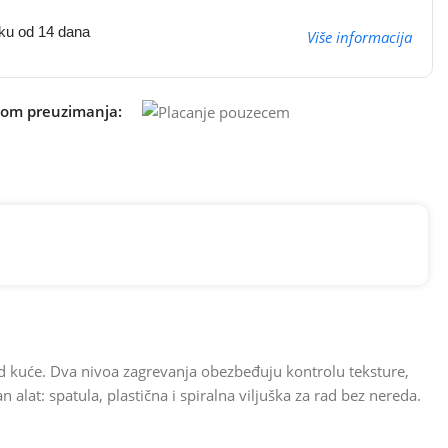
oku od 14 dana
Više informacija
kom preuzimanja:
od kuće. Dva nivoa zagrevanja obezbeđuju kontrolu teksture,
 alat: spatula, plastična i spiralna viljuška za rad bez nereda.