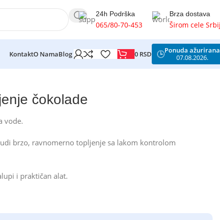
24h Podrška
Brza dostava
065/80-70-453
Širom cele Srbi
Ponuda ažurirana
🕒
0
RSD
Kontakt
O Nama
Blog
07.08.2026.
jenje čokolade
a vode.
nudi brzo, ravnomerno topljenje sa lakom kontrolom
lupi i praktičan alat.