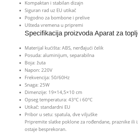
Kompaktan i stabilan dizajn
Siguran rad uz EU utikač
Pogodno za bombone i prelive
Ušteda vremena u pripremi
Specifikacija proizvoda Aparat za topl
Materijal kućišta: ABS, nerđajući čelik
Posuda: aluminijum, separabilna
Boja: žuta
Napon: 220V
Frekvencija: 50/60Hz
Snaga: 25W
Dimenzije: 19×14,5×10 cm
Opseg temperatura: 43°C i 60°C
Utikač: standardni EU
Pribor u setu: spatula, dve viljuške
Pripremite slatke poklone za rođendane, praznike ili 
ostaje besprekoran.