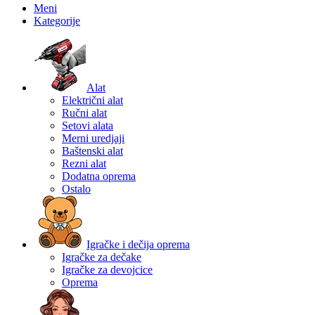
Meni
Kategorije
Alat
Električni alat
Ručni alat
Setovi alata
Merni uredjaji
Baštenski alat
Rezni alat
Dodatna oprema
Ostalo
Igračke i dečija oprema
Igračke za dečake
Igračke za devojcice
Oprema