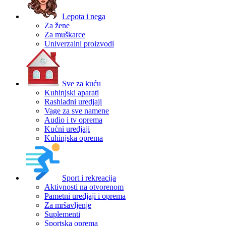
Lepota i nega
Za žene
Za muškarce
Univerzalni proizvodi
Sve za kuću
Kuhinjski aparati
Rashladni uredjaji
Vage za sve namene
Audio i tv oprema
Kućni uredjaji
Kuhinjska oprema
Sport i rekreacija
Aktivnosti na otvorenom
Pametni uredjaji i oprema
Za mršavljenje
Suplementi
Sportska oprema