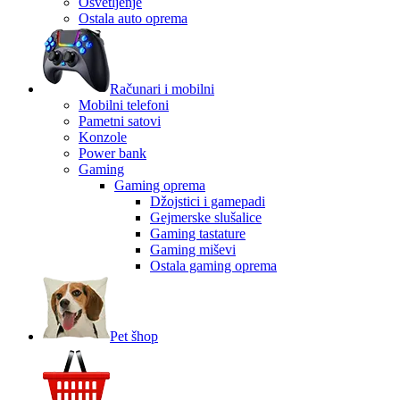
Osvetljenje
Ostala auto oprema
Računari i mobilni
Mobilni telefoni
Pametni satovi
Konzole
Power bank
Gaming
Gaming oprema
Džojstici i gamepadi
Gejmerske slušalice
Gaming tastature
Gaming miševi
Ostala gaming oprema
Pet šhop