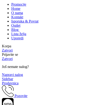
Promocije
Home
O nama
Kontakt
Isporuka & Povrat
Outlet
Blog
Lista želja
Uporedi
Korpa
Zatvori
Prijavite se
Zatvori
Još nemate nalog?
Napravi nalog
Sidebar
Prodavnica
Pozovite