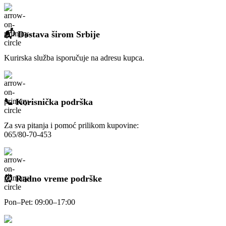
📬 Dostava širom Srbije
Kurirska služba isporučuje na adresu kupca.
📞 Korisnička podrška
Za sva pitanja i pomoć prilikom kupovine:
065/80-70-453
⏰ Radno vreme podrške
Pon–Pet: 09:00–17:00