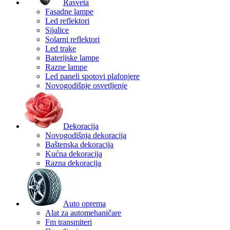
Rasveta
Fasadne lampe
Led reflektori
Sijalice
Solarni reflektori
Led trake
Baterijske lampe
Razne lampe
Led paneli spotovi plafonjere
Novogodišnje osvetljenje
Dekoracija
Novogodišnja dekoracija
Baštenska dekoracija
Kućna dekoracija
Razna dekoracija
Auto oprema
Alat za automehaničare
Fm transmiteri