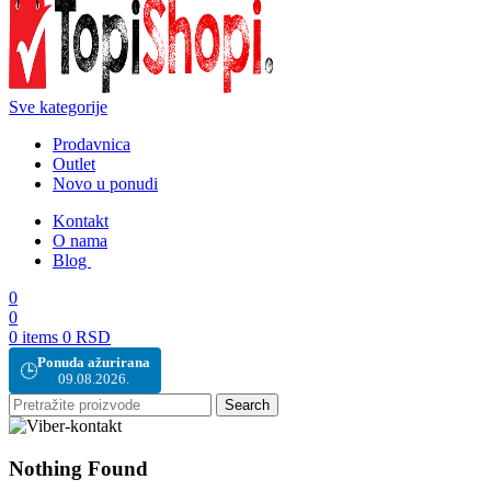
Sve kategorije
Prodavnica
Outlet
Novo u ponudi
Kontakt
O nama
Blog
0
0
0
items
0
RSD
Ponuda ažurirana
🕒
09.08.2026.
Search
Nothing Found