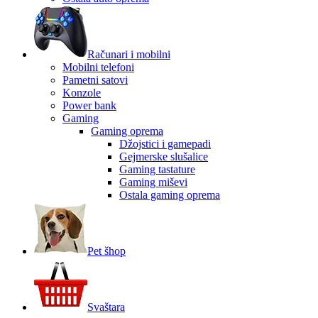
Računari i mobilni
Mobilni telefoni
Pametni satovi
Konzole
Power bank
Gaming
Gaming oprema
Džojstici i gamepadi
Gejmerske slušalice
Gaming tastature
Gaming miševi
Ostala gaming oprema
Pet šhop
Svaštara