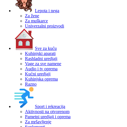
Lepota i nega
Za žene
Za muškarce
Univerzalni proizvodi
Sve za kuću
Kuhinjski aparati
Rashladni uredjaji
Vage za sve namene
Audio i tv oprema
Kućni uredjaji
Kuhinjska oprema
Razno
Sport i rekreacija
Aktivnosti na otvorenom
Pametni uredjaji i oprema
Za mršavljenje
Suplementi