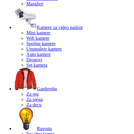
Masažeri
Kamere za video nadzor
Mini kamere
Wifi kamere
Spoljne kamere
Unutrašnje kamere
Auto kamere
Dronovi
Set kamera
Garderoba
Za nju
Za njega
Za decu
Rasveta
Fasadne lampe