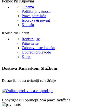
Pomoć Pri Kupovini
O nama
Politika privatnosti
Prava potrošača
Isporuka & povrat
Kontakt
Korisnički Račun
Registruj se
Prijavite se
Zaboravili ste lozinku
Uporedi proizvode
Korpa
Dostava Kurirskom Službom:
Dostavljamo na teritoriji cele Srbije
Copyright © Topishopi. Sva prava zadržana