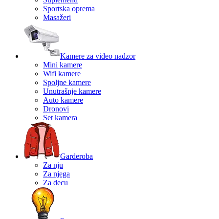
Sportska oprema
Masažeri
Kamere za video nadzor
Mini kamere
Wifi kamere
Spoljne kamere
Unutrašnje kamere
Auto kamere
Dronovi
Set kamera
Garderoba
Za nju
Za njega
Za decu