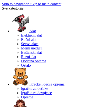
Skip to navigation
Skip to main content
Sve kategorije
Alat
Električni alat
Ručni alat
Setovi alata
Merni uredjaji
Baštenski alat
Rezni alat
Dodatna oprema
Ostalo
Igračke i dečija oprema
Igračke za dečake
Igračke za devojcice
Oprema