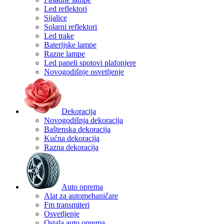
Led reflektori
Sijalice
Solarni reflektori
Led trake
Baterijske lampe
Razne lampe
Led paneli spotovi plafonjere
Novogodišnje osvetljenje
Dekoracija
Novogodišnja dekoracija
Baštenska dekoracija
Kućna dekoracija
Razna dekoracija
Auto oprema
Alat za automehaničare
Fm transmiteri
Osvetljenje
Ostala auto oprema