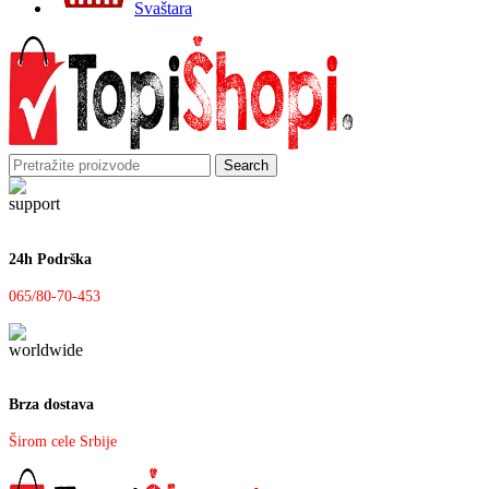
Svaštara
Search
24h Podrška
065/80-70-453
Brza dostava
Širom cele Srbije